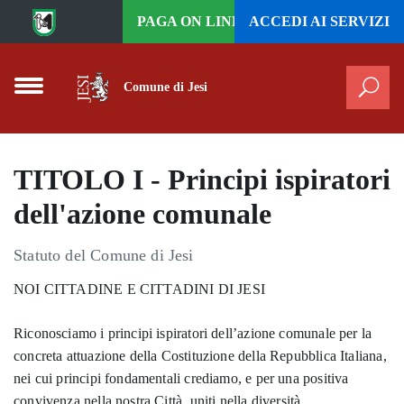
Vai al contenuto principale
PAGA ON LINE
ACCEDI AI
SERVIZI
Comune di Jesi
Cer
TITOLO I - Principi ispiratori
dell'azione comunale
Statuto del Comune di Jesi
NOI CITTADINE E CITTADINI DI JESI
Riconosciamo i principi ispiratori dell’azione comunale per la
concreta attuazione della Costituzione della Repubblica Italiana,
nei cui principi fondamentali crediamo, e per una positiva
convivenza nella nostra Città, uniti nella diversità.