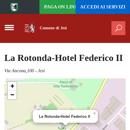
Vai al contenuto principale
PAGA ON LINE
ACCEDI AI
SERVIZI
Comune di Jesi
Cer
La Rotonda-Hotel Federico II
Via Ancona,100 - Jesi
+
−
×
La Rotonda-Hotel Federico II