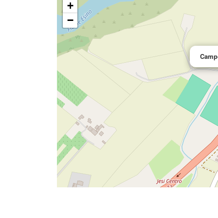
+
−
Campo