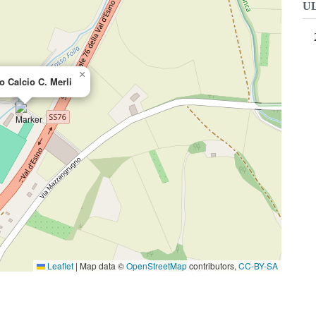
U
×
 Calcio C. Merli
Leaflet
|
Map data ©
OpenStreetMap
contributors,
CC-BY-SA