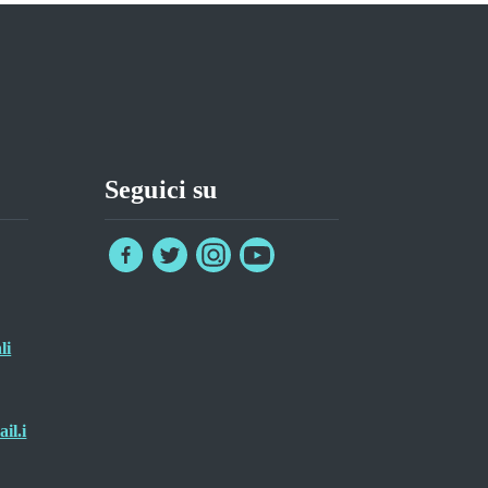
Seguici su
li
il.i