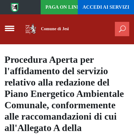
Vai al contenuto principale
PAGA ON LINE
ACCEDI AI
SERVIZI
Comune di Jesi
Cer
Procedura Aperta per
l'affidamento del servizio
relativo alla redazione del
Piano Energetico Ambientale
Comunale, conformemente
alle raccomandazioni di cui
all'Allegato A della