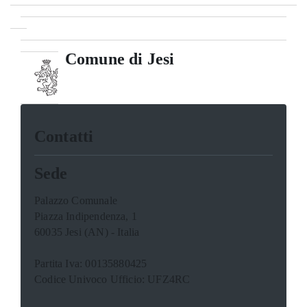
Comune di Jesi
Contatti
Sede
Palazzo Comunale
Piazza Indipendenza, 1
60035 Jesi (AN) - Italia
Partita Iva: 00135880425
Codice Univoco Ufficio: UFZ4RC