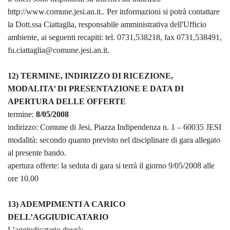
http://www.comune.jesi.an.it.. Per informazioni si potrà contattare
la Dott.ssa Ciattaglia, responsabile amministrativa dell'Ufficio
ambiente, ai seguenti recapiti: tel. 0731,538218, fax 0731,538491,
fu.ciattaglia@comune.jesi.an.it.
12) TERMINE, INDIRIZZO DI RICEZIONE,
MODALITA’ DI PRESENTAZIONE E DATA DI
APERTURA DELLE OFFERTE
termine:
8/05/2008
indirizzo: Comune di Jesi, Piazza Indipendenza n. 1 – 60035 JESI
modalità: secondo quanto previsto nel disciplinare di gara allegato
al presente bando.
apertura offerte: la seduta di gara si terrà il giorno 9/05/2008 alle
ore 10.00
13) ADEMPIMENTI A CARICO
DELL’AGGIUDICATARIO
L’aggiudicatario dovrà: