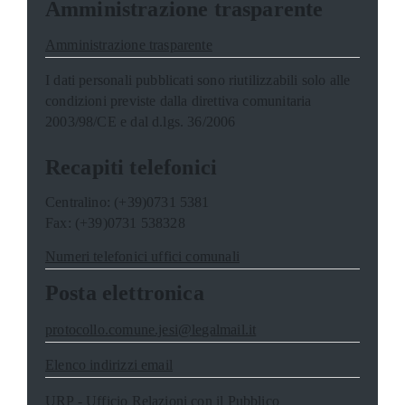
Amministrazione trasparente
Amministrazione trasparente
I dati personali pubblicati sono riutilizzabili solo alle
condizioni previste dalla direttiva comunitaria
2003/98/CE e dal d.lgs. 36/2006
Recapiti telefonici
Centralino: (+39)0731 5381
Fax: (+39)0731 538328
Numeri telefonici uffici comunali
Posta elettronica
protocollo.comune.jesi@legalmail.it
Elenco indirizzi email
URP - Ufficio Relazioni con il Pubblico