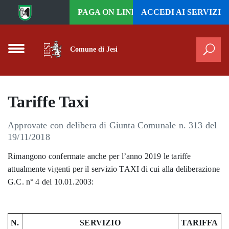
Vai al contenuto principale
PAGA ON LINE
ACCEDI AI
SERVIZI
Comune di Jesi
Cer
Tariffe Taxi
Approvate con delibera di Giunta Comunale n. 313 del
19/11/2018
Rimangono confermate anche per l’anno 2019 le tariffe
attualmente vigenti per il servizio TAXI di cui alla deliberazione
G.C. n° 4 del 10.01.2003:
N.
SERVIZIO
TARIFFA