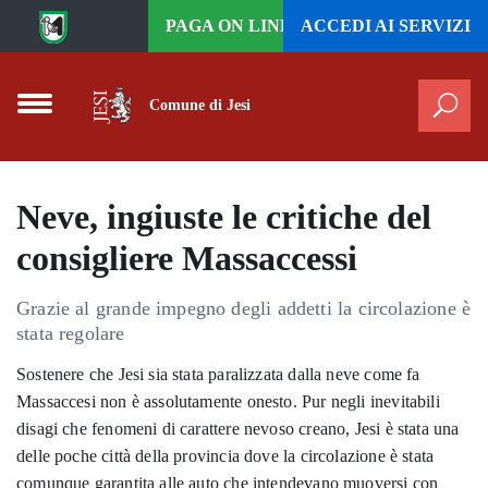
Vai al contenuto principale
PAGA ON LINE
ACCEDI AI
SERVIZI
Comune di Jesi
Cer
Neve, ingiuste le critiche del
consigliere Massaccessi
Grazie al grande impegno degli addetti la circolazione è
stata regolare
Sostenere che Jesi sia stata paralizzata dalla neve come fa
Massaccesi non è assolutamente onesto. Pur negli inevitabili
disagi che fenomeni di carattere nevoso creano, Jesi è stata una
delle poche città della provincia dove la circolazione è stata
comunque garantita alle auto che intendevano muoversi con