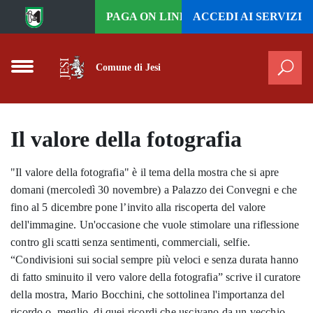
Vai al contenuto principale
PAGA ON LINE
ACCEDI AI
SERVIZI
Comune di Jesi
Cer
Il valore della fotografia
"Il valore della fotografia" è il tema della mostra che si apre
domani (mercoledì 30 novembre) a Palazzo dei Convegni e che
fino al 5 dicembre pone l’invito alla riscoperta del valore
dell'immagine. Un'occasione che vuole stimolare una riflessione
contro gli scatti senza sentimenti, commerciali, selfie.
“Condivisioni sui social sempre più veloci e senza durata hanno
di fatto sminuito il vero valore della fotografia” scrive il curatore
della mostra, Mario Bocchini, che sottolinea l'importanza del
ricordo o, meglio, di quei ricordi che uscivano da un vecchio