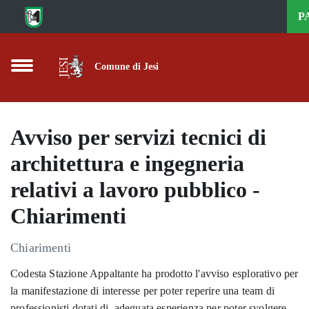
Vai al contenuto principale
P
Comune di Jesi
Avviso per servizi tecnici di
architettura e ingegneria
relativi a lavoro pubblico -
Chiarimenti
Chiarimenti
Codesta Stazione Appaltante ha prodotto l'avviso esplorativo per
la manifestazione di interesse per poter reperire una team di
professionisti dotati di adeguata esperienza per poter svolgere