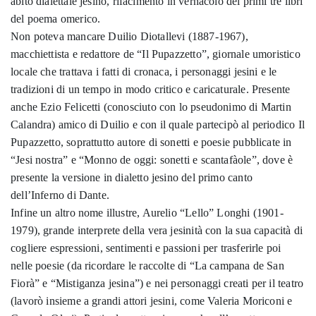
abito dialettale jesino, rifacimento in vernacolo dei primi tre libri
del poema omerico.
Non poteva mancare Duilio Diotallevi (1887-1967),
macchiettista e redattore de “Il Pupazzetto”, giornale umoristico
locale che trattava i fatti di cronaca, i personaggi jesini e le
tradizioni di un tempo in modo critico e caricaturale. Presente
anche Ezio Felicetti (conosciuto con lo pseudonimo di Martin
Calandra) amico di Duilio e con il quale partecipò al periodico Il
Pupazzetto, soprattutto autore di sonetti e poesie pubblicate in
“Jesi nostra” e “Monno de oggi: sonetti e scantafàole”, dove è
presente la versione in dialetto jesino del primo canto
dell’Inferno di Dante.
Infine un altro nome illustre, Aurelio “Lello” Longhi (1901-
1979), grande interprete della vera jesinità con la sua capacità di
cogliere espressioni, sentimenti e passioni per trasferirle poi
nelle poesie (da ricordare le raccolte di “La campana de San
Fiorà” e “Mistiganza jesina”) e nei personaggi creati per il teatro
(lavorò insieme a grandi attori jesini, come Valeria Moriconi e