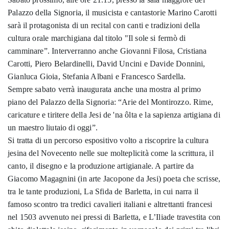
Palazzo della Signoria, il musicista e cantastorie Marino Carotti
sarà il protagonista di un recital con canti e tradizioni della
cultura orale marchigiana dal titolo "Il sole si fermò di
camminare”. Interverranno anche Giovanni Filosa, Cristiana
Carotti, Piero Belardinelli, David Uncini e Davide Donnini,
Gianluca Gioia, Stefania Albani e Francesco Sardella.
Sempre sabato verrà inaugurata anche una mostra al primo
piano del Palazzo della Signoria: “Arie del Montirozzo. Rime,
caricature e tiritere della Jesi de 'na ôlta e la sapienza artigiana di
un maestro liutaio di oggi”.
Si tratta di un percorso espositivo volto a riscoprire la cultura
jesina del Novecento nelle sue molteplicità come la scrittura, il
canto, il disegno e la produzione artigianale. A partire da
Giacomo Magagnini (in arte Jacopone da Jesi) poeta che scrisse,
tra le tante produzioni, La Sfida de Barletta, in cui narra il
famoso scontro tra tredici cavalieri italiani e altrettanti francesi
nel 1503 avvenuto nei pressi di Barletta, e L’Iliade travestita con