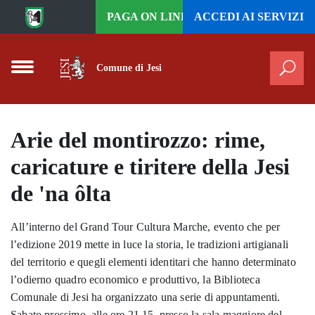
Vai al contenuto principale
PAGA ON LINE
ACCEDI AI
SERVIZI
Comune di Jesi
Cer
Arie del montirozzo: rime,
caricature e tiritere della Jesi
de 'na ôlta
All’interno del Grand Tour Cultura Marche, evento che per
l’edizione 2019 mette in luce la storia, le tradizioni artigianali
del territorio e quegli elementi identitari che hanno determinato
l’odierno quadro economico e produttivo, la Biblioteca
Comunale di Jesi ha organizzato una serie di appuntamenti.
Sabato prossimo, alle ore 21.15, presso la sala maggiore del