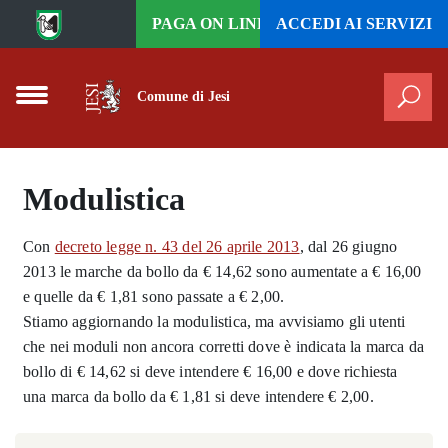
Vai al contenuto principale
PAGA ON LINE
ACCEDI AI
SERVIZI
Comune di Jesi
Cer
Modulistica
Con
decreto legge n. 43 del 26 aprile 2013
, dal 26 giugno
2013 le marche da bollo da € 14,62 sono aumentate a € 16,00
e quelle da € 1,81 sono passate a € 2,00.
Stiamo aggiornando la modulistica, ma avvisiamo gli utenti
che nei moduli non ancora corretti
dove è indicata la marca da
bollo di € 14,62 si deve intendere € 16,00
e dove richiesta
una
marca da bollo da € 1,81 si deve intendere € 2,00
.